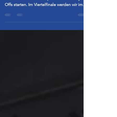
Choreo in den Play-Offs
Auch dieses Jahr werden wir wieder eine
Choreo bei den Heimspielen in den Play-
Offs starten. Im Viertelfinale werden wir im
Stehblock damit beginnen nach der
Spielervorstellung, wenn es in der Arena
wieder hell wird bis zum Anpfiff des ersten
Satzes, Folien hoch zu halten die unsere
Vereinsfarben widerspiegeln. In der ersten
Satzpause werden wir die Folien dann
wieder einsammeln um diese für die
kommenden Spiel wieder zu verwenden. Im
Halbfinale gehen wir dann auf die Haupttr