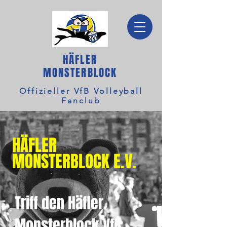
HÄFLER
MONSTERBLOCK
Offizieller VfB Volleyball
Fanclub
HÄFLER
MONSTERBLOCK E.V.
Triff den Häfler
Monsterblock VfB