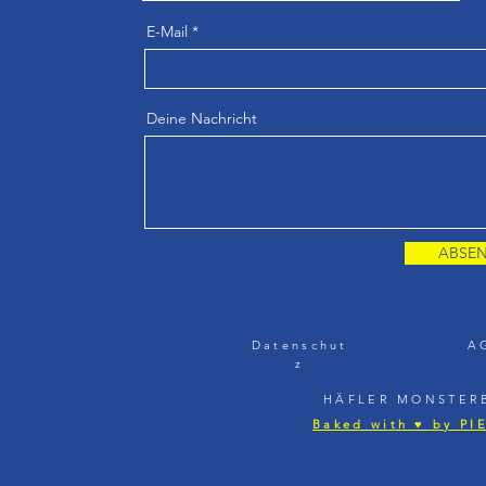
E-Mail
Deine Nachricht
ABSE
Datenschut
A
z
HÄFLER MONSTERB
Baked with ♥ by PI