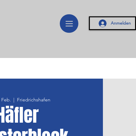
Anmelden
. Feb.
  |  
Friedrichshafen
Häfler