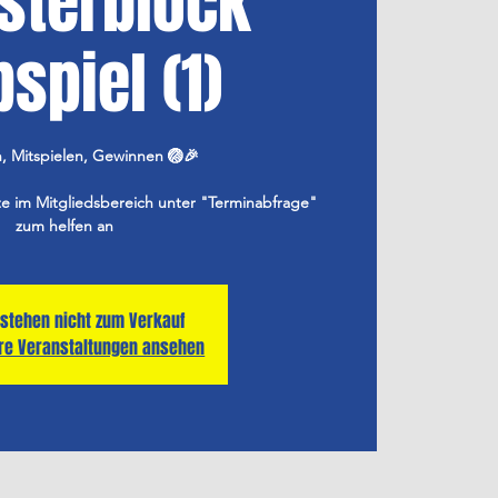
sterblock
pspiel (1)
n, Mitspielen, Gewinnen 🏐🎉
te im Mitgliedsbereich unter "Terminabfrage"
zum helfen an
 stehen nicht zum Verkauf
ere Veranstaltungen ansehen